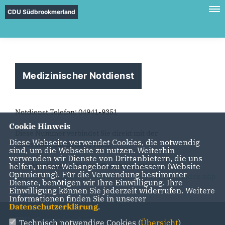
CDU Südbrookmerland
Medizinischer Notdienst
Notdienst Telefon: 04941-9351
Cookie Hinweis
Diese Nummer verbindet Sie direkt mit der
Diese Webseite verwendet Cookies, die notwendig
diensthabenden Arzt-Praxis.
sind, um die Webseite zu nutzen. Weiterhin
verwenden wir Dienste von Drittanbietern, die uns
Den Apothekennotdienst finden Sie unter:
helfen, unser Webangebot zu verbessern (Website-
Optmierung). Für die Verwendung bestimmter
https://www.aponet.de/apotheke/notdienstsuche/index.php
Dienste, benötigen wir Ihre Einwilligung. Ihre
Einwilligung können Sie jederzeit widerrufen. Weitere
Informationen finden Sie in unserer
Datenschutzerklärung
.
CDU - Gemeindeverband
Technisch notwendige Cookies (
Übersicht
)