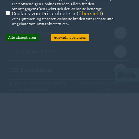
Die notwendigen Cookies werden allein für den
ordnungsgemäßen Gebrauch der Webseite benötigt.
Cookies von Drittanbietern (
Übersicht
)
Zur Optimierung unserer Webseite binden wir Dienste und
IMPRESSUM
DATENSCHUTZ
KONTAKT
Angebote von Drittanbietern ein.
CDU Kreisverband Aurich
Alle akzeptieren
Auswahl speichern
CDU Niedersachsen
CDU Deutschlands
@2026 CDU Kreisverband Aurich
Realisation: Sharkness Media
Alle Rechte vorbehalten.
GmbH & Co. KG